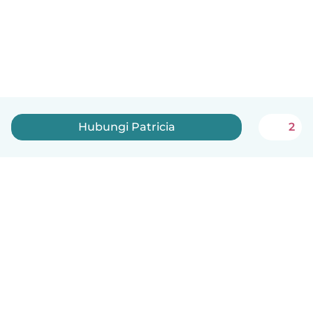
Hubungi Patricia
2
Indonesia
Cara kerjanya
Bantuan
Syarat & Privasi
Harga