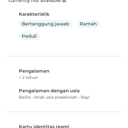
*currently not available 🙏
Karakteristik
Bertanggung jawab
Ramah
Peduli
Pengalaman
> 2 tahun
Pengalaman dengan usia
Balita
•
Anak usia prasekolah
•
Bayi
Kartu identitas resmi