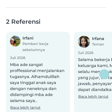
2 Referensi
Irfani
Irfana
Pemberi kerja
Teman
sebelumnya
Juli 2026
Juli 2026
Selama bekerja
Mba ade sangat
keluarga kami, 
proffessional menjalankan
selalu menunjuk
tugasnya. Alhamdulillah
yang jujur, ber
saya tinggal anak saya
jawab, penyayan
dengan neneknya dan
dapat diandalkan
didampingi mba ade
Baca lebih lanjut
selama saya..
Baca lebih lanjut