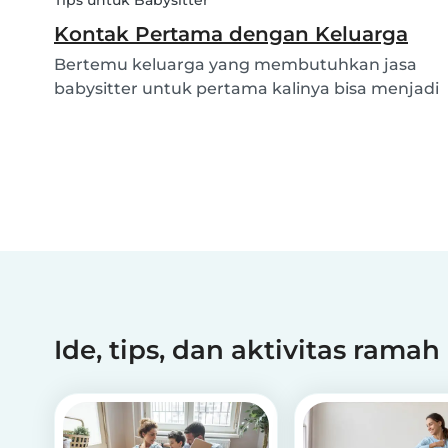
Tips untuk Babysitter
Kontak Pertama dengan Keluarga
Bertemu keluarga yang membutuhkan jasa
babysitter untuk pertama kalinya bisa menjadi
pengalaman yang mendebarkan sekaligus
menegangkan. Di sini, kami menyediakan
beberapa tip tentang cara memanfaatkan
pertemuan pertama dengan keluarga se...
Ide, tips, dan aktivitas rama