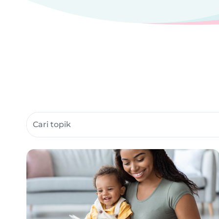
Cari sumber daya komunitas