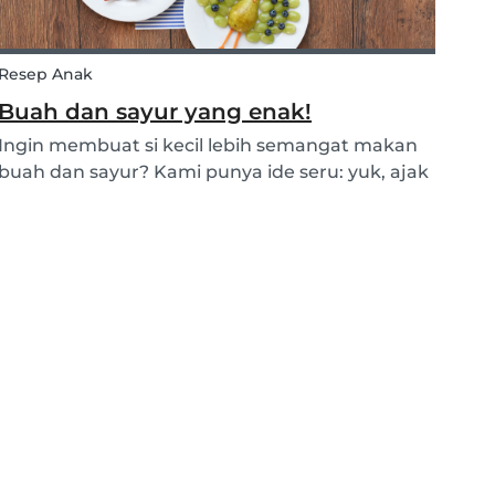
Resep Anak
Buah dan sayur yang enak!
Ingin membuat si kecil lebih semangat makan
buah dan sayur? Kami punya ide seru: yuk, ajak
anak berkreasi membuat hewan-hewan lucu
dari buah dan sayuran! Ikuti langkah-langkah
sederhana di bawah ini dan nikmati momen
seru bersama anak. S...