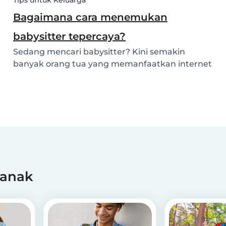
Tips untuk Keluarga
Bagaimana cara menemukan
babysitter tepercaya?
Sedang mencari babysitter? Kini semakin
banyak orang tua yang memanfaatkan internet
untuk mencari babysitter yang sesuai. Namun,
apa cara terbaik untuk menemukan babysitter?
Simak 10 tip dari kami mengenai hal-hal yang
perlu Anda perhati...
h anak