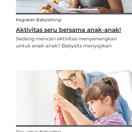
Kegiatan Babysitting
Aktivitas seru bersama anak-anak!
Sedang mencari aktivitas menyenangkan
untuk anak-anak? Babysits menyajikan
beberapa aktivitas anak terbaik di sini, yang
dapat Anda lakukan saat mengasuh anak.