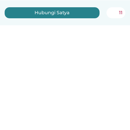
Hubungi Satya
11
Indonesia
Cara kerjanya
Bantuan
Syarat & Privasi
Harga
Detail perusahaan
Babysits for Work
Standar Komunitas