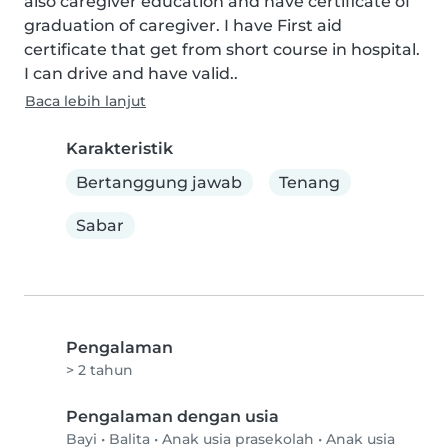
also caregiver education and have certificate of 
graduation of caregiver. I have First aid 
certificate that get from short course in hospital. 
I can drive and have valid..
Baca lebih lanjut
Karakteristik
Bertanggung jawab
Tenang
Sabar
Pengalaman
> 2 tahun
Pengalaman dengan usia
Bayi
•
Balita
•
Anak usia prasekolah
•
Anak usia