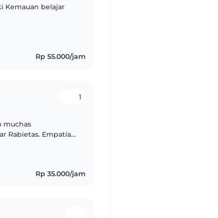
i Kemauan belajar
Rp 55.000/jam
1
go muchas
ar Rabietas. Empatía
o infantil paciencia,
Rp 35.000/jam