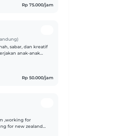
Rp 75.000/jam
Bandung)
ah, sabar, dan kreatif
rjakan anak-anak
 lulusan SMA Annja
Rp 50.000/jam
om ,working for
ing for new zealand
merican family as