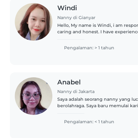
Windi
Nanny di Gianyar
Hello, My name is Windi, i am respons
caring and honest. I have experienc
and toddler with a special childre
before. i could..
Pengalaman: > 1 tahun
Anabel
Nanny di Jakarta
Saya adalah seorang nanny yang lu
berolahraga. Saya baru memulai karie
tetapi saya sangat antusias untuk
dari bayi hingga sekolah..
Pengalaman: < 1 tahun