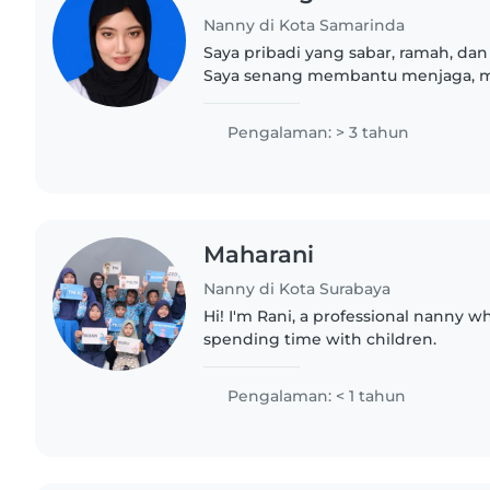
Nanny di Kota Samarinda
Saya pribadi yang sabar, ramah, da
Saya senang membantu menjaga, 
serta memperhatikan kebutuhan an
juga bertanggung jawab,..
Pengalaman: > 3 tahun
Maharani
Nanny di Kota Surabaya
Hi! I'm Rani, a professional nanny w
spending time with children.
Pengalaman: < 1 tahun