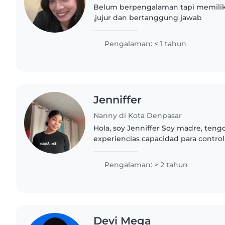
Belum berpengalaman tapi memilik
,jujur dan bertanggung jawab
Pengalaman: < 1 tahun
Jenniffer
Nanny di Kota Denpasar
Hola, soy Jenniffer Soy madre, ten
experiencias capacidad para control
con niños conocimientos de desarroll
tengo 2 años de experiencia..
Pengalaman: > 2 tahun
Devi Mega