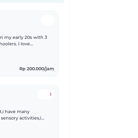
in my early 20s with 3
oolers. I love
d can also assist
Rp 200.000/jam
1
nt,i have many
sensory activities,i
nd dancing with your