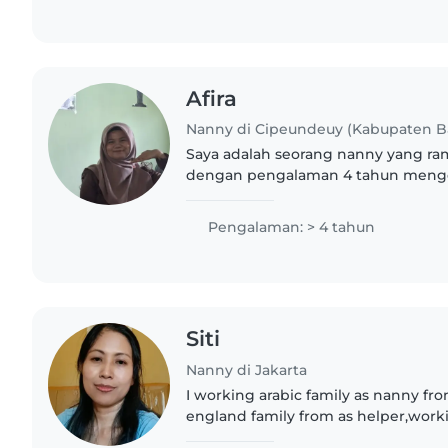
Afira
Nanny di Cipeundeuy (Kabupaten 
Saya adalah seorang nanny yang ram
dengan pengalaman 4 tahun menge
berusia 1 tahun hingga remaja. Saya
Boarding School dan memiliki..
Pengalaman: > 4 tahun
Siti
Nanny di Jakarta
I working arabic family as nanny fr
england family from as helper,work
family as nanny from ,working for a