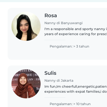
Rosa
Nanny di Banyuwangi
I'm a responsible and sporty nanny 
years of experience caring for presch
engaging children through games an
with homework. I've..
Pengalaman: > 3 tahun
Sulis
Nanny di Jakarta
Im fun,Im cheerfull,energetic,patie
experiences with expat families,i do 
read a lot of story books,singing a
kids.I take the..
Pengalaman: > 10 tahun