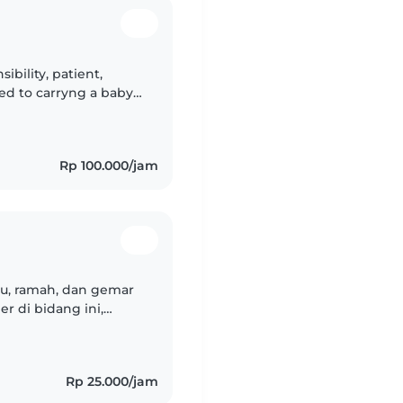
ibility, patient,
ed to carryng a baby
n likes Downsyndrone
Rp 100.000/jam
cu, ramah, dan gemar
r di bidang ini,
 mengasuh anak-anak
Rp 25.000/jam