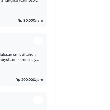
 Shanghai (Chinese-
Rp 90.000/jam
a lulusan smk ditahun
abysister, karena saya
mempunyai
Rp 200.000/jam