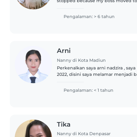
stopped because my boss moved to
Indonesian boss) 2. In Pasar Minggu, I babysat a 2-year-old
child for..
Pengalaman: > 6 tahun
Arni
Nanny di Kota Madiun
Perkenalkan saya arni nadzira , say
2022, disini saya melamar menjadi b
menyukai anak kecil, saya belum 
pengalaman menjadi baby..
Pengalaman: < 1 tahun
Tika
Nanny di Kota Denpasar