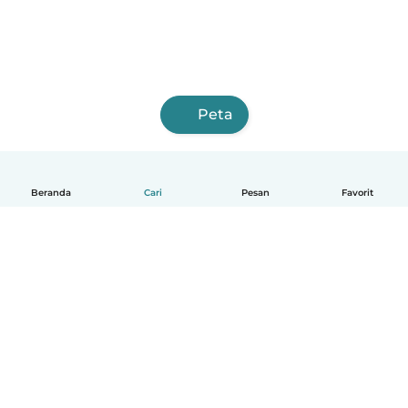
Peta
Beranda
Cari
Pesan
Favorit
Indonesia
Cara kerjanya
Bantuan
Syarat & Privasi
Harga
Detail perusahaan
Babysits for Work