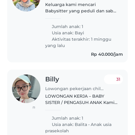
Keluarga kami mencari
Babysitter yang peduli dan sabar
untuk menjaga bayi kami yang
energik, penasaran, dan supel.
Jumlah anak: 1
Lebih dari itu, pengalaman
Usia anak:
Bayi
dengan kebutuhan khusus
Aktivitas terakhir: 1 minggu
sangat diharapkan...
yang lalu
Rp 40.000/jam
Billy
31
Lowongan pekerjaan childminder di Jakarta
LOWONGAN KERJA – BABY
SISTER / PENGASUH ANAK Kami
(1)
sedang mencari seorang Baby
Sister/Pengasuh Anak yang
Jumlah anak: 1
bertanggung jawab dan dapat
Usia anak:
Balita
•
Anak usia
bekerja sama dalam jangka
prasekolah
panjang untuk bergabung..