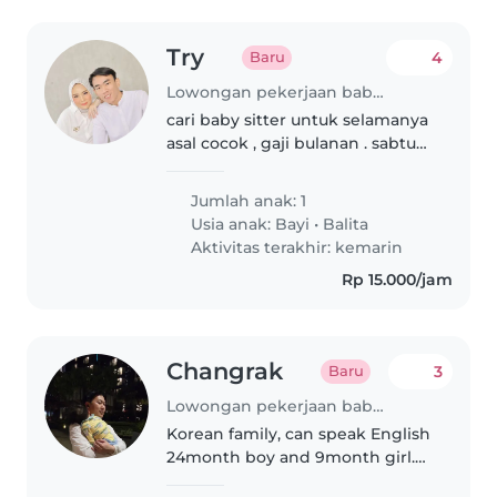
Try
4
Baru
Lowongan pekerjaan babysitting di Jakarta
cari baby sitter untuk selamanya
asal cocok , gaji bulanan . sabtu
minggu libur , tgl merah jg libur ,
umur bayi 3bulan13hari. jam kerja
Jumlah anak: 1
8-6sore cari yang penyayang
Usia anak:
Bayi
•
Balita
anak dan suka ngbrol..
Aktivitas terakhir: kemarin
Rp 15.000/jam
Changrak
3
Baru
Lowongan pekerjaan babysitting di Jakarta
Korean family, can speak English
24month boy and 9month girl.
Finding live-in nanny for my son.