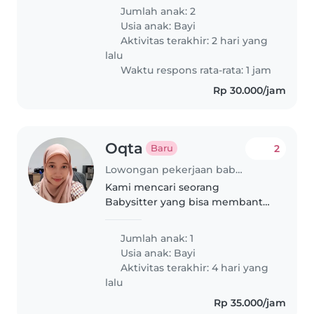
Jumlah anak: 2
Usia anak:
Bayi
Aktivitas terakhir: 2 hari yang
lalu
Waktu respons rata-rata: 1 jam
Rp 30.000/jam
Oqta
2
Baru
Lowongan pekerjaan babysitting di Jakarta
Kami mencari seorang
Babysitter yang bisa membantu
bayi kami. Ia juga harus nyaman
membantu memantau tumbuh
Jumlah anak: 1
kembang anak. Hubungi kami
Usia anak:
Bayi
untuk pertemuan singkat
Aktivitas terakhir: 4 hari yang
lalu
Rp 35.000/jam