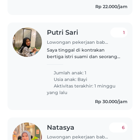
Rp 22.000/jam
Putri Sari
1
Lowongan pekerjaan babysitting di Jakarta
Saya tinggal di kontrakan
bertiga istri suami dan seorang
bayi, suami istri bekerja. Maka
dari itu kami membutuhkan
Jumlah anak: 1
babysitter
Usia anak:
Bayi
Aktivitas terakhir: 1 minggu
yang lalu
Rp 30.000/jam
Natasya
6
Lowongan pekerjaan babysitting di Jakarta