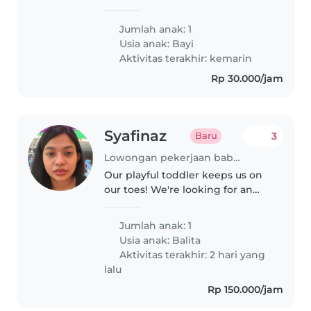
fokus membantu mengasuh
anak bayi. dan saya saya
Jumlah anak: 1
membutuhkan sampai jam 8
Usia anak:
Bayi
Aktivitas terakhir: kemarin
Rp 30.000/jam
Syafinaz
3
Baru
Lowongan pekerjaan babysitting di Jakarta
Our playful toddler keeps us on
our toes! We're looking for an
energetic Babysitter to join our
household. Comfortable with
Jumlah anak: 1
both English and Malay, your
Usia anak:
Balita
help would be greatly
Aktivitas terakhir: 2 hari yang
appreciated...
lalu
Rp 150.000/jam