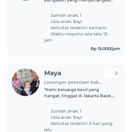
dan penuh kasih sayang untuk
merawat bayi kami yang ceria
Jumlah anak: 1
dan ramah. Harus siap memasak
Usia anak:
Bayi
dan mengurus pekerjaan rumah
Aktivitas terakhir: kemarin
tangga. Hubungi..
Waktu respons rata-rata: 13
jam
Rp 15.000/jam
Maya
2
Lowongan pekerjaan babysitting di Jakarta
"Kami keluarga kecil yang
hangat, tinggal di Jakarta Barat.
Kami memiliki satu anak laki-laki
bernama Eliam yang masih bayi,
Jumlah anak: 1
sangat ceria, suka bermain, dan
Usia anak:
Bayi
sayang pada orang lain...
Aktivitas terakhir: 3 hari yang
lalu