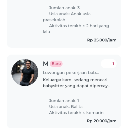
Jumlah anak: 3
Usia anak:
Anak usia
prasekolah
Aktivitas terakhir: 2 hari yang
lalu
Rp 25.000/jam
M
1
Baru
Lowongan pekerjaan babysitting di Jakarta
Keluarga kami sedang mencari
babysitter yang dapat dipercaya
untuk merawat dua anak
perempuan kami, yang berusia
Jumlah anak: 1
2.8 tahun. Kami membutuhkan
Usia anak:
Balita
babysitter yang nyaman dan
Aktivitas terakhir: kemarin
bersedia membantu..
Rp 20.000/jam