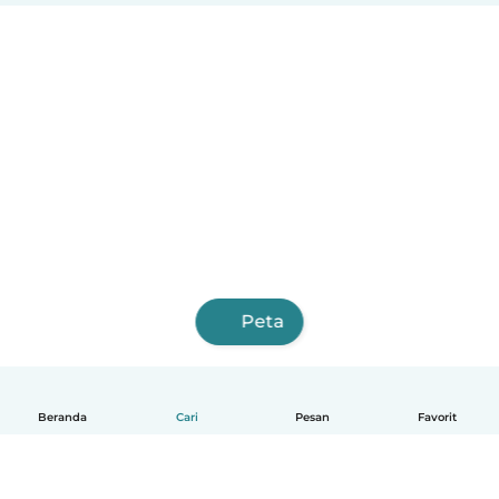
Kota Sukabumi
Kota Ambon
Peta
Beranda
Cari
Pesan
Favorit