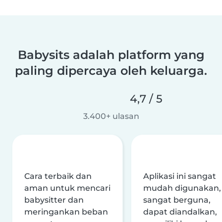
Babysits adalah platform yang
paling dipercaya oleh keluarga.
4,7 / 5
3.400+ ulasan
Cara terbaik dan
Aplikasi ini sangat
aman untuk mencari
mudah digunakan,
babysitter dan
sangat berguna,
meringankan beban
dapat diandalkan,