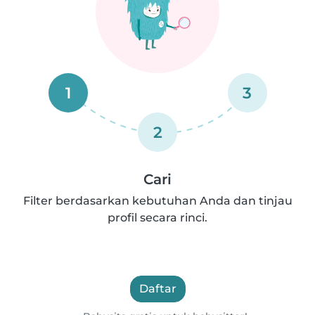
1
3
2
Cari
Filter berdasarkan kebutuhan Anda dan tinjau
profil secara rinci.
Daftar