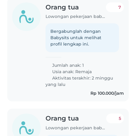
Orang tua
7
Lowongan pekerjaan babysitting di Jakarta
Bergabunglah dengan
Babysits untuk melihat
profil lengkap ini.
Jumlah anak: 1
Usia anak:
Remaja
Aktivitas terakhir: 2 minggu
yang lalu
Rp 100.000/jam
Orang tua
5
Lowongan pekerjaan babysitting di Jakarta