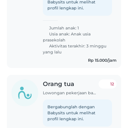
Babysits untuk melihat
profil lengkap ini.
Jumlah anak: 1
Usia anak:
Anak usia
prasekolah
Aktivitas terakhir: 3 minggu
yang lalu
Rp 15.000/jam
Orang tua
12
Lowongan pekerjaan babysitting di Jakarta
Bergabunglah dengan
Babysits untuk melihat
profil lengkap ini.