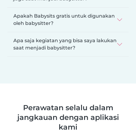
Apakah Babysits gratis untuk digunakan
oleh babysitter?
Apa saja kegiatan yang bisa saya lakukan
saat menjadi babysitter?
Perawatan selalu dalam
jangkauan dengan aplikasi
kami