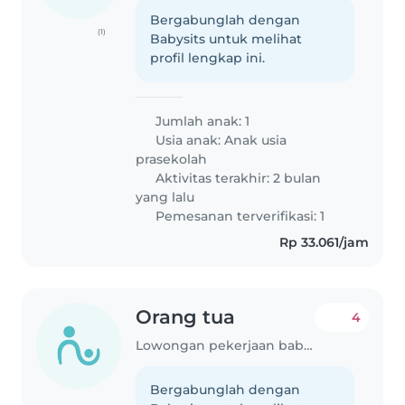
Bergabunglah dengan
(1)
Babysits untuk melihat
profil lengkap ini.
Jumlah anak: 1
Usia anak:
Anak usia
prasekolah
Aktivitas terakhir: 2 bulan
yang lalu
Pemesanan terverifikasi: 1
Rp 33.061/jam
Orang tua
4
Lowongan pekerjaan babysitting di Kota Bekasi
Bergabunglah dengan