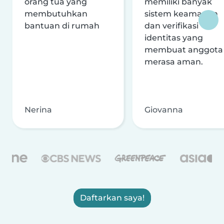
orang tua yang
memiliki banyak
membutuhkan
sistem keamanan
bantuan di rumah
dan verifikasi
identitas yang
membuat anggota
merasa aman.
Nerina
Giovanna
Daftarkan saya!