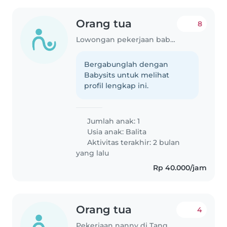
Orang tua
8
Lowongan pekerjaan babysitting di Jakarta
Bergabunglah dengan
Babysits untuk melihat
profil lengkap ini.
Jumlah anak: 1
Usia anak:
Balita
Aktivitas terakhir: 2 bulan
yang lalu
Rp 40.000/jam
Orang tua
4
Pekerjaan nanny di Tangerang Selatan