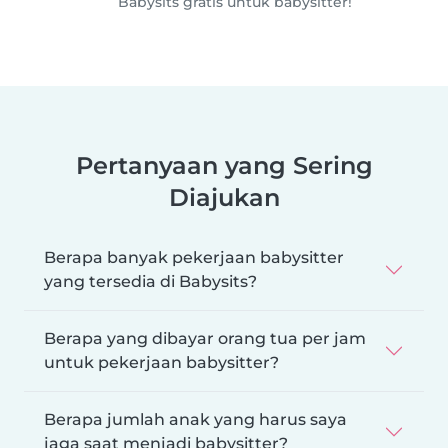
Babysits gratis untuk babysitter!
Pertanyaan yang Sering
Diajukan
Berapa banyak pekerjaan babysitter
yang tersedia di Babysits?
Berapa yang dibayar orang tua per jam
untuk pekerjaan babysitter?
Berapa jumlah anak yang harus saya
jaga saat menjadi babysitter?