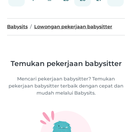
Babysits
Lowongan pekerjaan babysitter
Temukan pekerjaan babysitter
Mencari pekerjaan babysitter? Temukan
pekerjaan babysitter terbaik dengan cepat dan
mudah melalui Babysits.