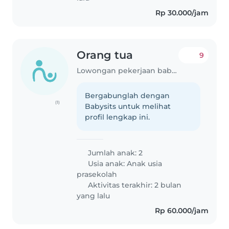
Rp 30.000/jam
Orang tua
9
Lowongan pekerjaan babysitting di Jakarta
Bergabunglah dengan
(1)
Babysits untuk melihat
profil lengkap ini.
Jumlah anak: 2
Usia anak:
Anak usia
prasekolah
Aktivitas terakhir: 2 bulan
yang lalu
Rp 60.000/jam