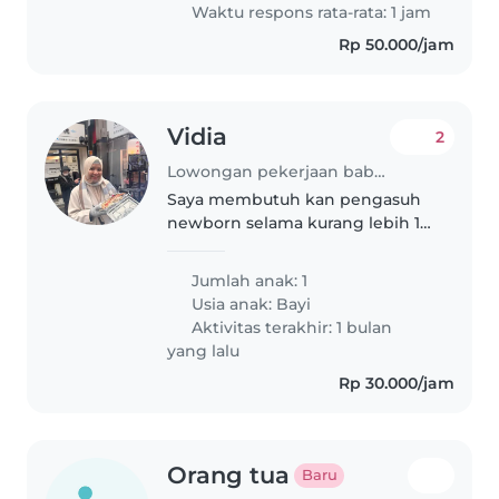
Waktu respons rata-rata: 1 jam
Rp 50.000/jam
Vidia
2
Lowongan pekerjaan babysitting di DI Yogyakarta
Saya membutuh kan pengasuh
newborn selama kurang lebih 1
bulan libur setiap hari minggu
Atau bisa hari lain dengan
Jumlah anak: 1
catatan haru konfirmasi terlebih
Usia anak:
Bayi
dahulu, job hanya mengurus
Aktivitas terakhir: 1 bulan
bayi..
yang lalu
Rp 30.000/jam
Orang tua
Baru