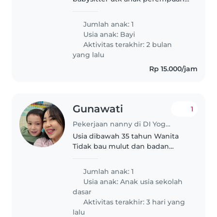
berusia 6bulan karena saya dan
suami masi menempuh
Jumlah anak: 1
pendidikan, babysitter yg dicari
Usia anak:
Bayi
dpt membantu memasak dan
Aktivitas terakhir: 2 bulan
pekerjaan rumah..
yang lalu
Rp 15.000/jam
Gunawati
1
Pekerjaan nanny di DI Yogyakarta
Usia dibawah 35 tahun Wanita
Tidak bau mulut dan badan
Lebaran tidak off Flexible dlm
beribadah Ceria Tidak pendiam
Jumlah anak: 1
Usia anak:
Anak usia sekolah
dasar
Aktivitas terakhir: 3 hari yang
lalu