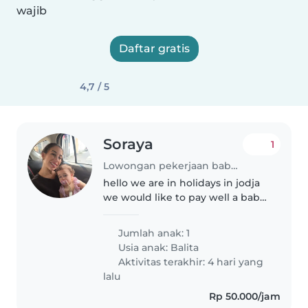
wajib
Daftar gratis
4,7 / 5
Soraya
1
Lowongan pekerjaan babysitting di DI Yogyakarta
hello we are in holidays in jodja
we would like to pay well a baby
sitter Who take care about our
little funny girl syana
Jumlah anak: 1
Usia anak:
Balita
Aktivitas terakhir: 4 hari yang
lalu
Rp 50.000/jam