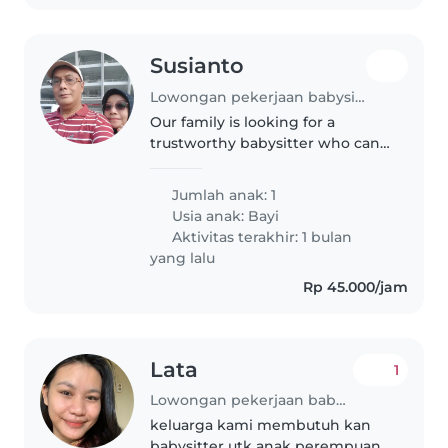
Susianto
Lowongan pekerjaan babysitting di DI Yogyakarta
Our family is looking for a
trustworthy babysitter who can
take care of our 2 boys, a 1 year
old and a 3 year old. We need a
Jumlah anak: 1
babysitter who is comfortable
Usia anak:
Bayi
with pets and doing some..
Aktivitas terakhir: 1 bulan
yang lalu
Rp 45.000/jam
Lata
1
Lowongan pekerjaan babysitting di DI Yogyakarta
keluarga kami membutuh kan
babysitter utk anak perempuan