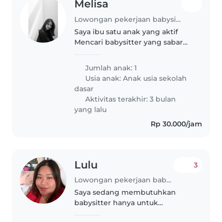
Melisa
Lowongan pekerjaan babysitting di Tangerang Selatan
Saya ibu satu anak yang aktif
Mencari babysitter yang sabar
dan bisa menemani anak saya
bermain dan belajar
Jumlah anak: 1
Usia anak:
Anak usia sekolah
dasar
Aktivitas terakhir: 3 bulan
yang lalu
Rp 30.000/jam
Lulu
3
Lowongan pekerjaan babysitting di Duren Sawit
Saya sedang membutuhkan
babysitter hanya untuk
seminggu jaga anak saya di