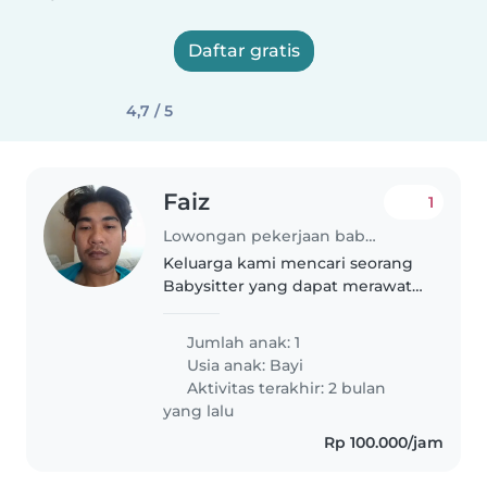
Daftar gratis
4,7 / 5
Faiz
1
Lowongan pekerjaan babysitting di Jakarta
Keluarga kami mencari seorang
Babysitter yang dapat merawat
anak kami yang berusia 1 tahun.
Anak kami sangat energik,
Jumlah anak: 1
tenang, dan cerdas. Kami
Usia anak:
Bayi
mencari seseorang yang nyaman
Aktivitas terakhir: 2 bulan
dengan..
yang lalu
Rp 100.000/jam