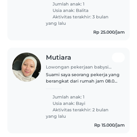
Hotel
Jumlah anak: 1
Usia anak:
Balita
Aktivitas terakhir: 3 bulan
yang lalu
Rp 25.000/jam
Mutiara
Lowongan pekerjaan babysitting di Ciamis
Suami saya seorang pekerja yang
berangkat dari rumah jam 08.00
untuk kerja diluar kota,
sedangkan saya adalah seprang
Jumlah anak: 1
guru yang bekerja dari jam 07.00
Usia anak:
Bayi
sampai dengan 15.00 namun di..
Aktivitas terakhir: 2 bulan
yang lalu
Rp 15.000/jam