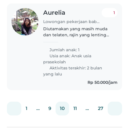
Aurelia
1
Lowongan pekerjaan babysitting di Kota Bekasi
Diutamakan yang masih muda
dan telaten, rajin yang lenting
bisa jaga anak saja dan bisa
sambil bebenah rumah karena
Jumlah anak: 1
untuk jaga anaknya juga sangat
Usia anak:
Anak usia
santai tidak yang terlalu berat
prasekolah
dan..
Aktivitas terakhir: 2 bulan
yang lalu
Rp 50.000/jam
1
...
9
10
11
...
27