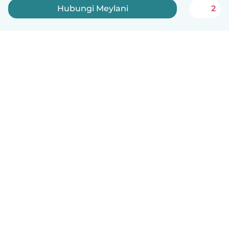
Hubungi Meylani
2
Indonesia
Cara kerjanya
Bantuan
Syarat & Privasi
Harga
Detail perusahaan
Babysits for Work
Standar Komunitas