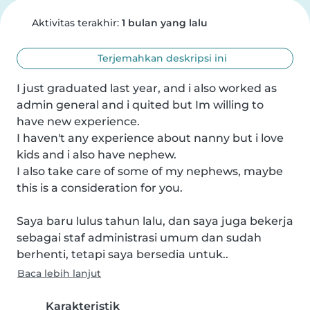
Aktivitas terakhir:
1 bulan yang lalu
Terjemahkan deskripsi ini
I just graduated last year, and i also worked as 
admin general and i quited but Im willing to 
have new experience.

I haven't any experience about nanny but i love 
kids and i also have nephew.

I also take care of some of my nephews, maybe 
this is a consideration for you.

Saya baru lulus tahun lalu, dan saya juga bekerja 
sebagai staf administrasi umum dan sudah 
berhenti, tetapi saya bersedia untuk..
Baca lebih lanjut
Karakteristik