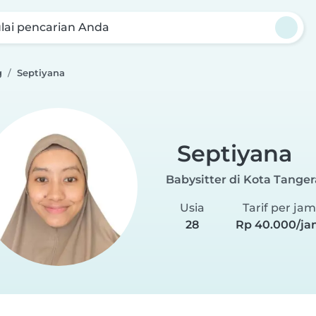
lai pencarian Anda
g
Septiyana
Septiyana
Babysitter di Kota Tange
Usia
Tarif per jam
28
Rp 40.000/ja