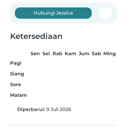
Hubungi Jessica
Ketersediaan
Sen
Sel
Rab
Kam
Jum
Sab
Ming
Pagi
Siang
Sore
Malam
Diperbarui:
9 Juli 2026