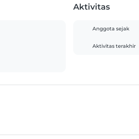
Aktivitas
Anggota sejak
Aktivitas terakhir