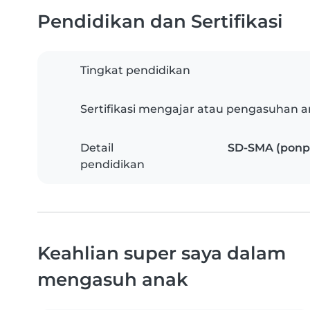
Pendidikan dan Sertifikasi
Tingkat pendidikan
Sertifikasi mengajar atau pengasuhan 
Detail
SD-SMA (ponpes
pendidikan
Keahlian super saya dalam
mengasuh anak