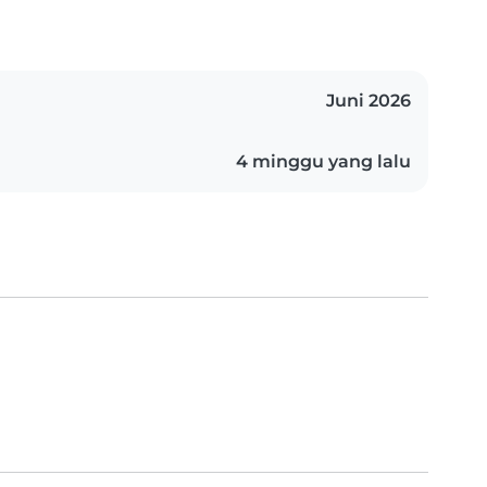
Juni 2026
4 minggu yang lalu