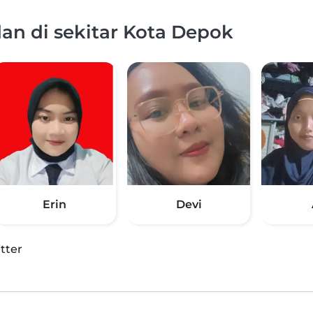
an di sekitar Kota Depok
Erin
Devi
tter