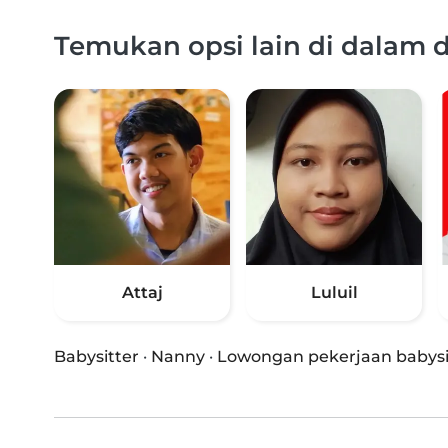
Temukan opsi lain di dalam d
Attaj
Luluil
Babysitter
·
Nanny
·
Lowongan pekerjaan babysi