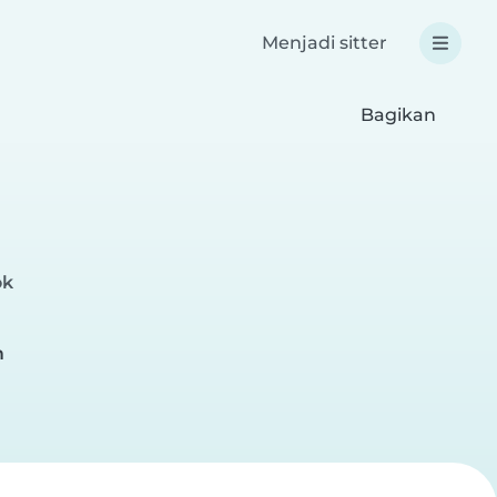
Menjadi sitter
Bagikan
ok
m