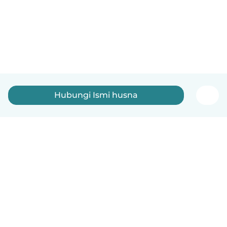
Hubungi Ismi husna
Indonesia
Cara kerjanya
Bantuan
Syarat & Privasi
Harga