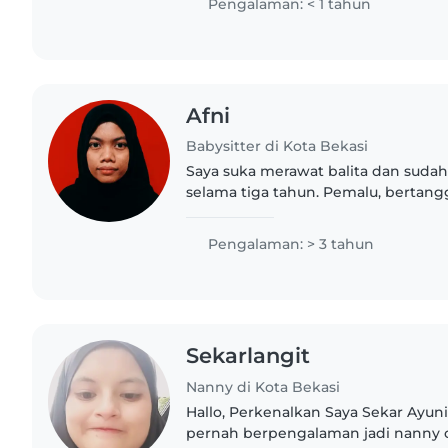
Pengalaman: < 1 tahun
Afni
Babysitter di Kota Bekasi
Saya suka merawat balita dan sud
selama tiga tahun. Pemalu, bertan
senang membantu pekerjaan rumah.
mengurus anak karna punya anak j
Pengalaman: > 3 tahun
Sekarlangit
Nanny di Kota Bekasi
Hallo, Perkenalkan Saya Sekar Ayun
pernah berpengalaman jadi nanny o