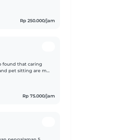
un
Rp 250.000/jam
o found that caring
 and pet sitting are my
 Pharmacy for 10 years,
Rp 75.000/jam
gan pengalaman 5