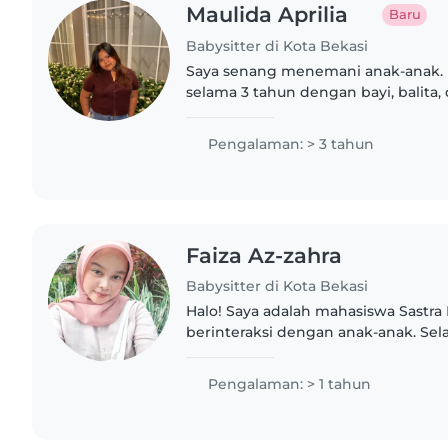
Maulida Aprilia
Baru
Babysitter di Kota Bekasi
Saya senang menemani anak-anak.
selama 3 tahun dengan bayi, balita,
menggambar, membaca, dan musi
tugas sekolah. Bisa diajak bermain..
Pengalaman: > 3 tahun
Faiza Az-zahra
Babysitter di Kota Bekasi
Halo! Saya adalah mahasiswa Sastra
berinteraksi dengan anak-anak. Se
menjaga keamanan anak, saya juga
mereka belajar bahasa Inggris..
Pengalaman: > 1 tahun