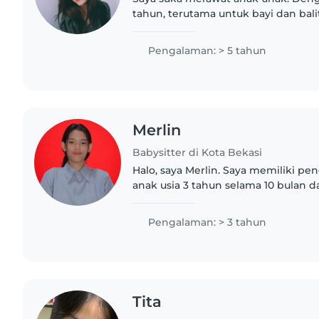
tahun, terutama untuk bayi dan balit
pertolongan pertama, dan mahir m
bermain. Bersedia menjaga hewan..
Pengalaman: > 5 tahun
Merlin
Babysitter di Kota Bekasi
Halo, saya Merlin. Saya memiliki 
anak usia 3 tahun selama 10 bulan d
selama 3 tahun 5 bulan. Saya adalah
penyayang, sabar, jujur,..
Pengalaman: > 3 tahun
Tita