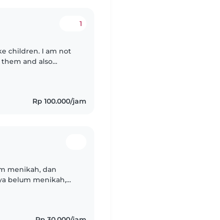
1
ke children. I am not
er them and also
s so I will take good
Rp 100.000/jam
um menikah, dan
ya belum menikah,
kup baik dengan
Rp 30.000/jam