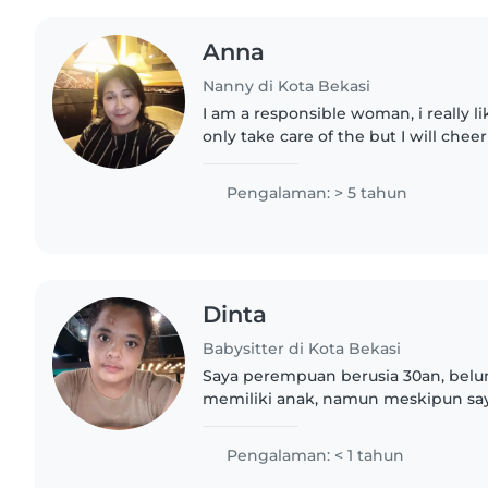
Anna
Nanny di Kota Bekasi
I am a responsible woman, i really li
only take care of the but I will che
educated them. Children are preciou
care of you..
Pengalaman: > 5 tahun
Dinta
Babysitter di Kota Bekasi
Saya perempuan berusia 30an, bel
memiliki anak, namun meskipun sa
saya memiliki pengalaman yang cu
mengurus bayi usia 0-12 bulan, dan..
Pengalaman: < 1 tahun