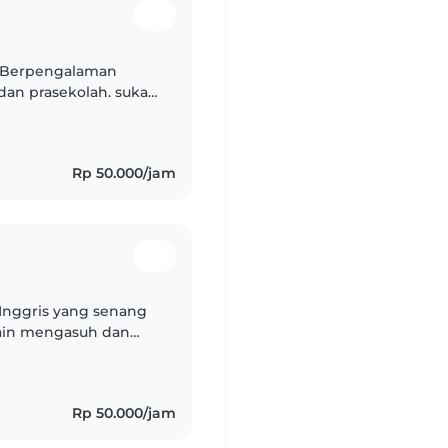
 Berpengalaman
 dan prasekolah. suka
k sambil membantu
Rp 50.000/jam
 Inggris yang senang
lain mengasuh dan
 bisa membantu
Rp 50.000/jam