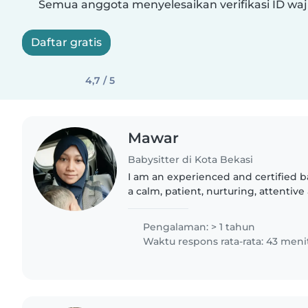
Semua anggota menyelesaikan verifikasi ID waj
Daftar gratis
4,7 / 5
Mawar
Babysitter di Kota Bekasi
I am an experienced and certified b
a calm, patient, nurturing, attentiv
personality. Experienced in general childcare with
additional skills:..
Pengalaman: > 1 tahun
Waktu respons rata-rata: 43 meni