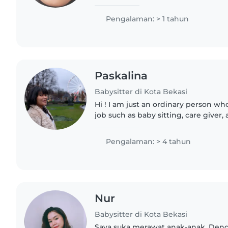
anak dr umur 4 tahun sampa 8 tah
Pengalaman: > 1 tahun
Paskalina
Babysitter di Kota Bekasi
Hi ! I am just an ordinary person wh
job such as baby sitting, care giver,
passion of life. I have experience as
au..
Pengalaman: > 4 tahun
Nur
Babysitter di Kota Bekasi
Saya suka merawat anak-anak. Den