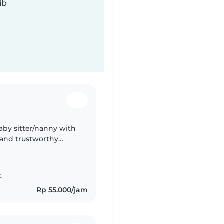
ib
aby sitter/nanny with
e and trustworthy
t
Rp 55.000/jam