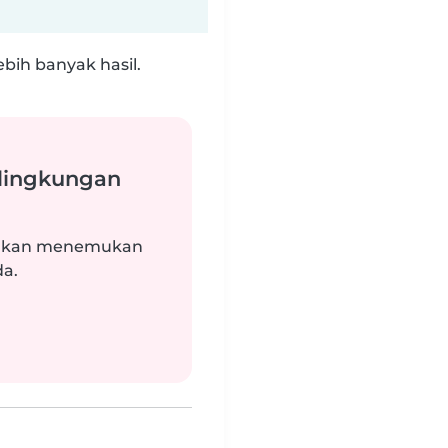
bih banyak hasil.
 lingkungan
i akan menemukan
da.