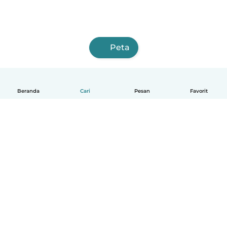
Peta
Beranda
Cari
Pesan
Favorit
Indonesia
Cara kerjanya
Bantuan
Syarat & Privasi
Harga
Detail perusahaan
Babysits for Work
Standar Komunitas