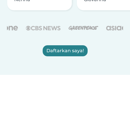
Daftarkan saya!