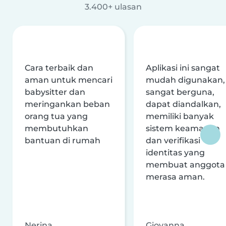
3.400+ ulasan
Cara terbaik dan
Aplikasi ini sangat
aman untuk mencari
mudah digunakan,
babysitter dan
sangat berguna,
meringankan beban
dapat diandalkan,
orang tua yang
memiliki banyak
membutuhkan
sistem keamanan
bantuan di rumah
dan verifikasi
identitas yang
membuat anggota
merasa aman.
Nerina
Giovanna