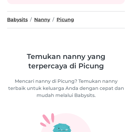
Babysits
Nanny
Picung
Temukan nanny yang
terpercaya di Picung
Mencari nanny di Picung? Temukan nanny
terbaik untuk keluarga Anda dengan cepat dan
mudah melalui Babysits.