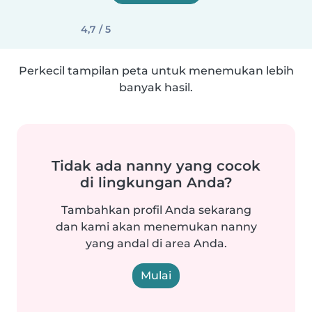
4,7 / 5
Perkecil tampilan peta untuk menemukan lebih
banyak hasil.
Tidak ada nanny yang cocok
di lingkungan Anda?
Tambahkan profil Anda sekarang
dan kami akan menemukan nanny
yang andal di area Anda.
Mulai