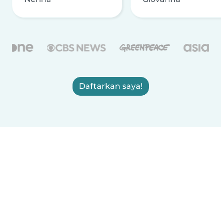
Daftarkan saya!