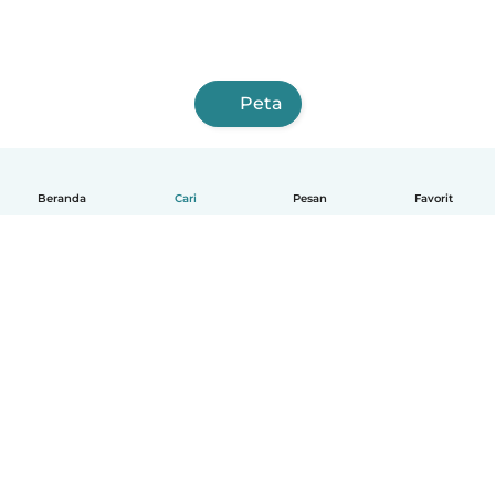
Peta
Beranda
Cari
Pesan
Favorit
Indonesia
Cara kerjanya
Bantuan
Syarat & Privasi
Harga
Detail perusahaan
Babysits for Work
Standar Komunitas