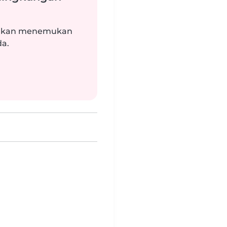
i akan menemukan
da.