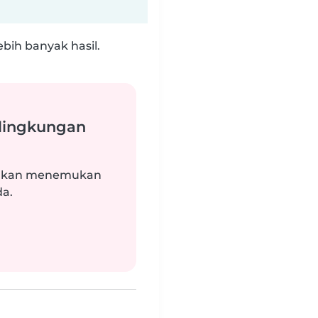
bih banyak hasil.
 lingkungan
i akan menemukan
da.