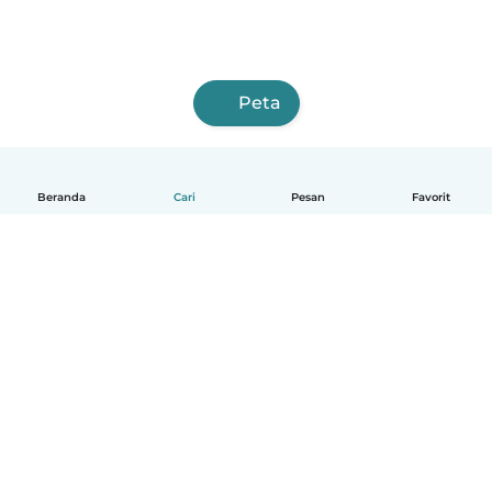
Peta
Beranda
Cari
Pesan
Favorit
Indonesia
Cara kerjanya
Bantuan
Syarat & Privasi
Harga
Detail perusahaan
Babysits for Work
Standar Komunitas