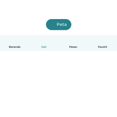
Peta
Beranda
Cari
Pesan
Favorit
Indonesia
Cara kerjanya
Bantuan
Syarat & Privasi
Harga
Detail perusahaan
Babysits for Work
Standar Komunitas