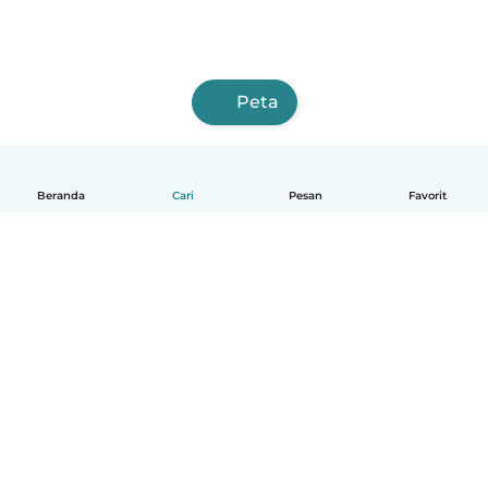
Peta
Beranda
Cari
Pesan
Favorit
Indonesia
Cara kerjanya
Bantuan
Syarat & Privasi
Harga
Detail perusahaan
Babysits for Work
Standar Komunitas