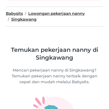
Babysits
Lowongan pekerjaan nanny
Singkawang
Temukan pekerjaan nanny di
Singkawang
Mencari pekerjaan nanny di Singkawang?
Temukan pekerjaan nanny terbaik dengan
cepat dan mudah melalui Babysits.