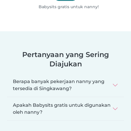
Babysits gratis untuk nanny!
Pertanyaan yang Sering
Diajukan
Berapa banyak pekerjaan nanny yang
tersedia di Singkawang?
Apakah Babysits gratis untuk digunakan
oleh nanny?