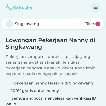
Filter
1
Lowongan Pekerjaan Nanny di
Singkawang
Pekerjaan sempurna untuk siapa saja yang
senang merawat anak-anak. Temukan
pekerjaan pengasuh anak di dekat Anda lebih
cepat daripada mengepak tas popok.
1 pekerjaan nanny tersedia di Singkawang
100% gratis untuk nanny
Semua anggota menyelesaikan verifikasi ID
wajib