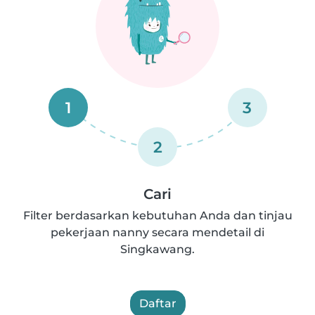
1
3
2
Cari
Filter berdasarkan kebutuhan Anda dan tinjau
pekerjaan nanny secara mendetail di
Singkawang.
Daftar