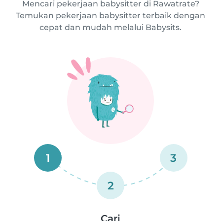
Mencari pekerjaan babysitter di Rawatrate?
Temukan pekerjaan babysitter terbaik dengan
cepat dan mudah melalui Babysits.
1
3
2
Cari