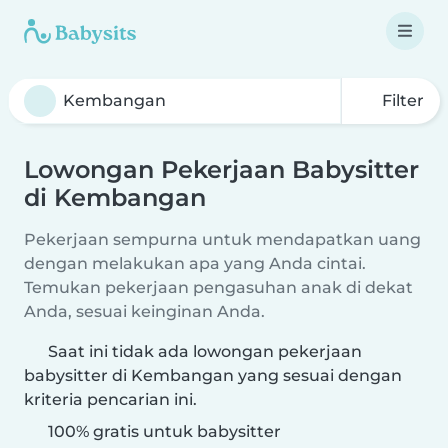
Filter
Lowongan Pekerjaan Babysitter
di Kembangan
Pekerjaan sempurna untuk mendapatkan uang
dengan melakukan apa yang Anda cintai.
Temukan pekerjaan pengasuhan anak di dekat
Anda, sesuai keinginan Anda.
Saat ini tidak ada lowongan pekerjaan
babysitter di Kembangan yang sesuai dengan
kriteria pencarian ini.
100% gratis untuk babysitter