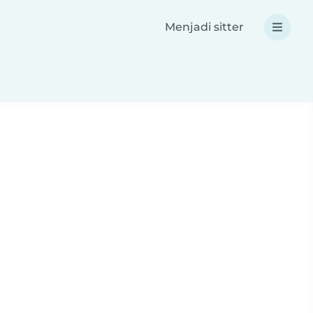
Menjadi sitter