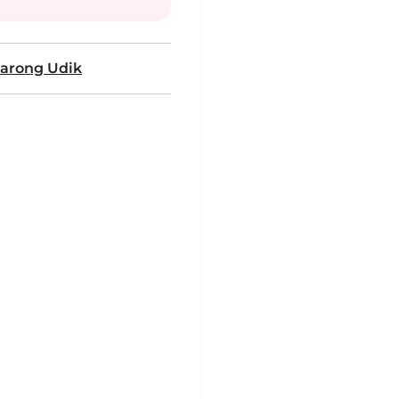
arong Udik