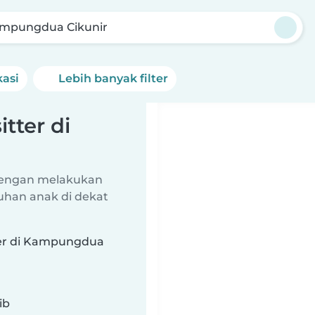
mpungdua Cikunir
kasi
Lebih banyak filter
tter di
dengan melakukan
uhan anak di dekat
ter di Kampungdua
ib