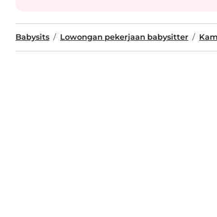
Babysits
Lowongan pekerjaan babysitter
Kam