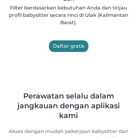
Filter berdasarkan kebutuhan Anda dan tinjau
profil babysitter secara rinci di Ulak (Kalimantan
Barat).
Daftar gratis
Perawatan selalu dalam
jangkauan dengan aplikasi
kami
Akses dengan mudah pekerjaan babysitter dan