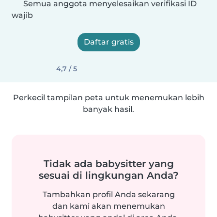
Semua anggota menyelesaikan verifikasi ID
wajib
Daftar gratis
4,7 / 5
Perkecil tampilan peta untuk menemukan lebih
banyak hasil.
Tidak ada babysitter yang
sesuai di lingkungan Anda?
Tambahkan profil Anda sekarang
dan kami akan menemukan