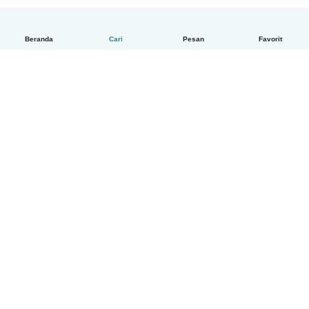
Beranda
Cari
Pesan
Favorit
Indonesia
Cara kerjanya
Bantuan
Syarat & Privasi
Harga
Detail perusahaan
Babysits for Work
Standar Komunitas
© Babysits B.V.