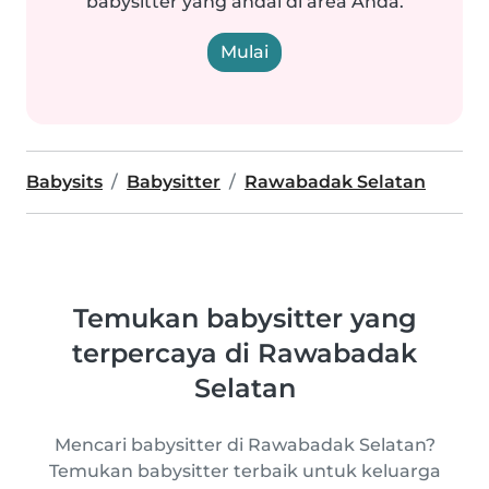
babysitter yang andal di area Anda.
Mulai
Babysits
Babysitter
Rawabadak Selatan
Temukan babysitter yang
terpercaya di Rawabadak
Selatan
Mencari babysitter di Rawabadak Selatan?
Temukan babysitter terbaik untuk keluarga