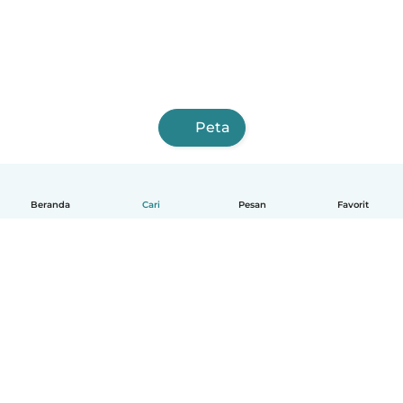
Peta
Beranda
Cari
Pesan
Favorit
Indonesia
Cara kerjanya
Bantuan
Syarat & Privasi
Harga
Detail perusahaan
Babysits for Work