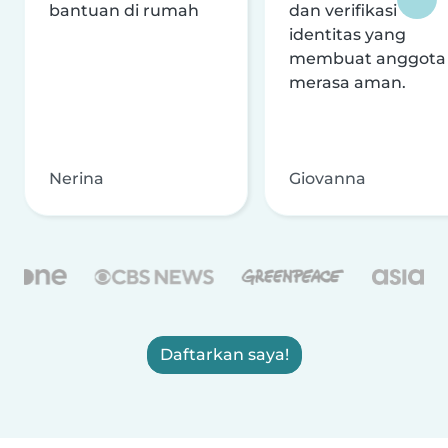
bantuan di rumah
dan verifikasi
identitas yang
membuat anggota
merasa aman.
Nerina
Giovanna
Daftarkan saya!