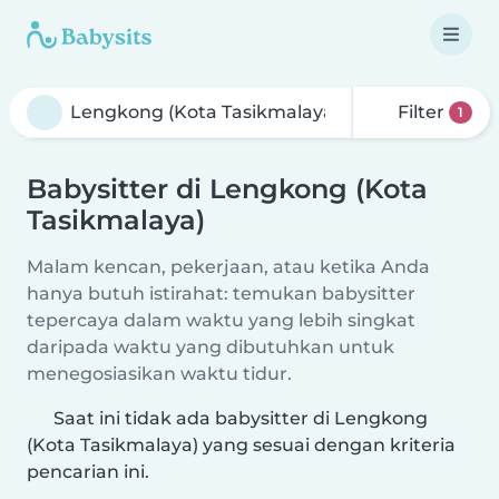
Filter
1
Babysitter di Lengkong (Kota
Tasikmalaya)
Malam kencan, pekerjaan, atau ketika Anda
hanya butuh istirahat: temukan babysitter
tepercaya dalam waktu yang lebih singkat
daripada waktu yang dibutuhkan untuk
menegosiasikan waktu tidur.
Saat ini tidak ada babysitter di Lengkong
(Kota Tasikmalaya) yang sesuai dengan kriteria
pencarian ini.