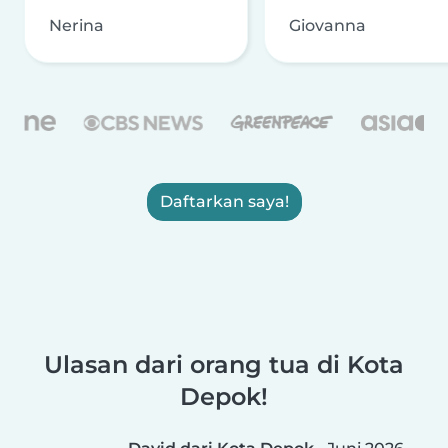
Nerina
Giovanna
Daftarkan saya!
Ulasan dari orang tua di Kota
Depok!