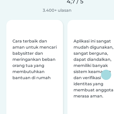
4,7 / 5
3.400+ ulasan
Cara terbaik dan
Aplikasi ini sangat
aman untuk mencari
mudah digunakan,
babysitter dan
sangat berguna,
meringankan beban
dapat diandalkan,
orang tua yang
memiliki banyak
membutuhkan
sistem keamanan
bantuan di rumah
dan verifikasi
identitas yang
membuat anggota
merasa aman.