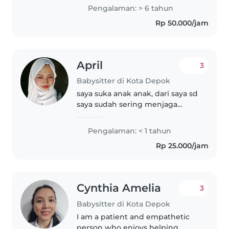
Pengalaman: > 6 tahun
Rp 50.000/jam
April
3
Babysitter di Kota Depok
saya suka anak anak, dari saya sd
saya sudah sering menjaga
keponakan, adek, ataupun anak
tetangga yang orang tua nya
Pengalaman: < 1 tahun
sedang bekerja. karena itu ini
Rp 25.000/jam
menjadi pekerjaan impian saya...
Cynthia Amelia
3
Babysitter di Kota Depok
I am a patient and empathetic
person who enjoys helping