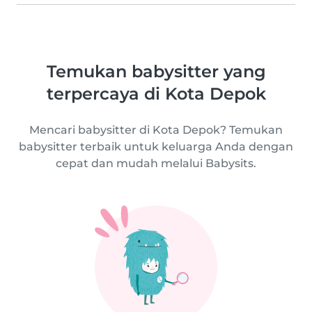
Temukan babysitter yang
terpercaya di Kota Depok
Mencari babysitter di Kota Depok? Temukan
babysitter terbaik untuk keluarga Anda dengan
cepat dan mudah melalui Babysits.