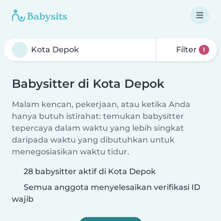
Filter
1
Babysitter di Kota Depok
Malam kencan, pekerjaan, atau ketika Anda
hanya butuh istirahat: temukan babysitter
tepercaya dalam waktu yang lebih singkat
daripada waktu yang dibutuhkan untuk
menegosiasikan waktu tidur.
28 babysitter aktif di Kota Depok
Semua anggota menyelesaikan verifikasi ID
wajib