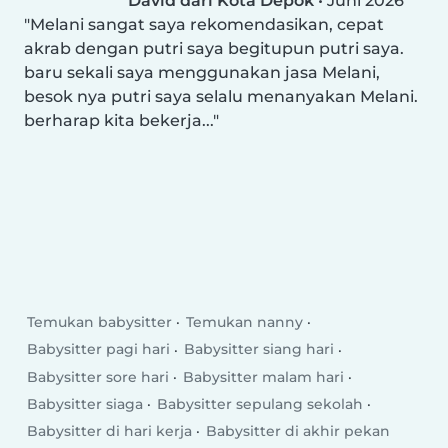
David dari Kota Depok
•
Juni 2026
Melani sangat saya rekomendasikan, cepat
akrab dengan putri saya begitupun putri saya.
baru sekali saya menggunakan jasa Melani,
besok nya putri saya selalu menanyakan Melani.
berharap kita bekerja...
Temukan babysitter
Temukan nanny
Babysitter pagi hari
Babysitter siang hari
Babysitter sore hari
Babysitter malam hari
Babysitter siaga
Babysitter sepulang sekolah
Babysitter di hari kerja
Babysitter di akhir pekan