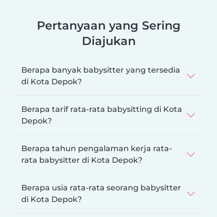
Pertanyaan yang Sering
Diajukan
Berapa banyak babysitter yang tersedia
di Kota Depok?
Berapa tarif rata-rata babysitting di Kota
Depok?
Berapa tahun pengalaman kerja rata-
rata babysitter di Kota Depok?
Berapa usia rata-rata seorang babysitter
di Kota Depok?