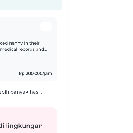
nced nanny in their
n medical records and
 comfortable with all
Rp 200.000/jam
bih banyak hasil.
di lingkungan