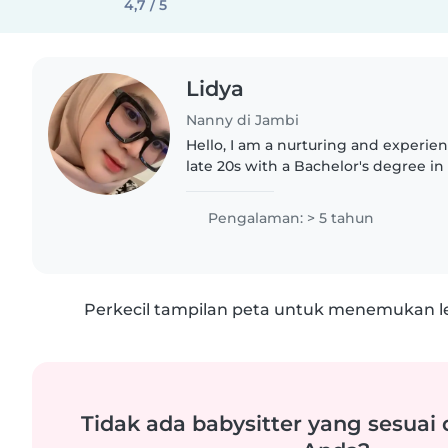
4,7 / 5
Lidya
Nanny di Jambi
Hello, I am a nurturing and experie
late 20s with a Bachelor's degree i
5 years of childcare experience. I'm
age groups..
Pengalaman: > 5 tahun
Perkecil tampilan peta untuk menemukan le
Tidak ada babysitter yang sesuai 