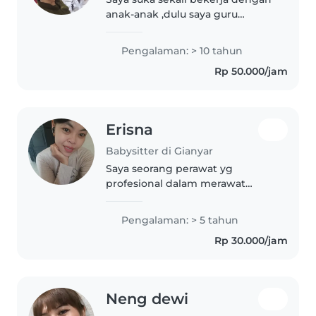
anak-anak ,dulu saya guru
bahasa Inggris buat anak-anak
dan saya juga mengasuh anak-
Pengalaman: > 10 tahun
anak kebutuhan khusus, sayang
Rp 50.000/jam
saya sakit stroke tetapi
sekarang..
Erisna
Babysitter di Gianyar
Saya seorang perawat yg
profesional dalam merawat
mulai new born, balita, pra
school, sampai lansia
Pengalaman: > 5 tahun
Rp 30.000/jam
Neng dewi