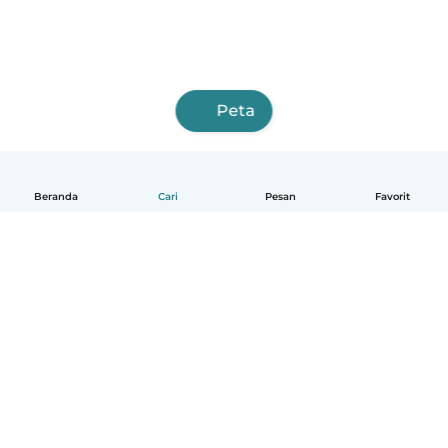
Peta
Beranda
Cari
Pesan
Favorit
Indonesia
Cara kerjanya
Bantuan
Syarat & Privasi
Harga
Detail perusahaan
Babysits for Work
Standar Komunitas