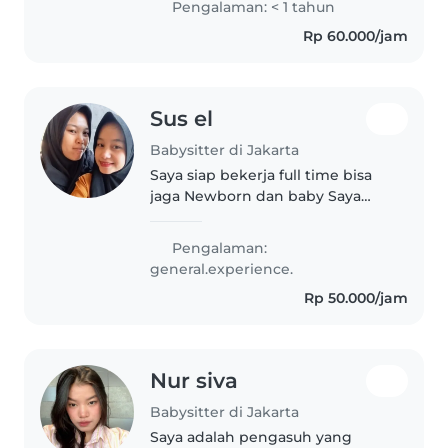
Pengalaman: < 1 tahun
belajar hal baru. Selama ini saya
Rp 60.000/jam
dikenal sebagai orang yang
dapat bekerja sama..
Sus el
Babysitter di Jakarta
Saya siap bekerja full time bisa
jaga Newborn dan baby Saya
bisa masak mpasi
Pengalaman:
general.experience.
Rp 50.000/jam
Nur siva
Babysitter di Jakarta
Saya adalah pengasuh yang