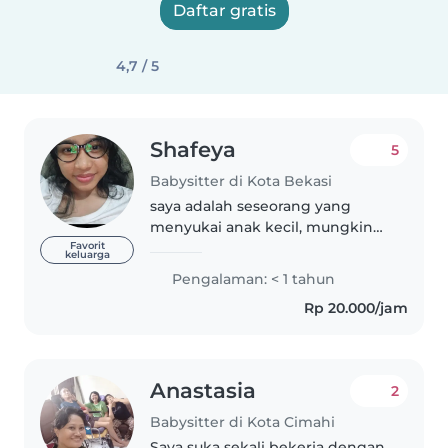
Daftar gratis
4,7 / 5
Shafeya
5
Babysitter di Kota Bekasi
saya adalah seseorang yang
menyukai anak kecil, mungkin
usia saya masih terbilang cukup
Favorit
keluarga
muda yaitu 18 tahun namun
Pengalaman: < 1 tahun
kesungguhan saya dalam
Rp 20.000/jam
mengerjakan dan bertanggung
jawab akan kewajiban..
Anastasia
2
Babysitter di Kota Cimahi
Saya suka sekali bekerja dengan