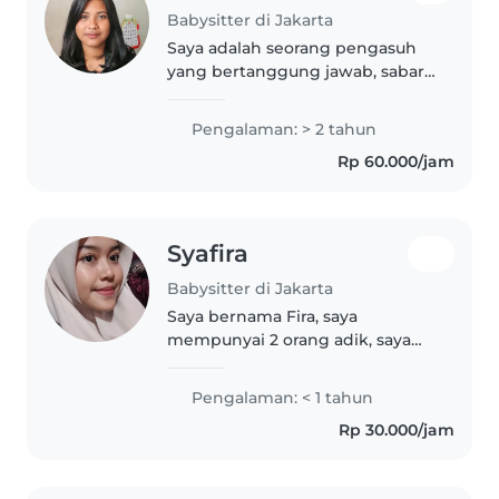
Babysitter di Jakarta
Saya adalah seorang pengasuh
yang bertanggung jawab, sabar,
dan ramah dengan pengalaman
2 tahun dalam mengurus anak
Pengalaman: > 2 tahun
usia toddler dan anak pra-
Rp 60.000/jam
sekolah. Saya siap membantu
dengan pekerjaan..
Syafira
Babysitter di Jakarta
Saya bernama Fira, saya
mempunyai 2 orang adik, saya
anak ke dua dari empat
bersaudara. Saya semenjak
Pengalaman: < 1 tahun
menjalankan sekolah dasar di
Rp 30.000/jam
kelas 2 saya membantu orang
tua saya mengasuh adik..