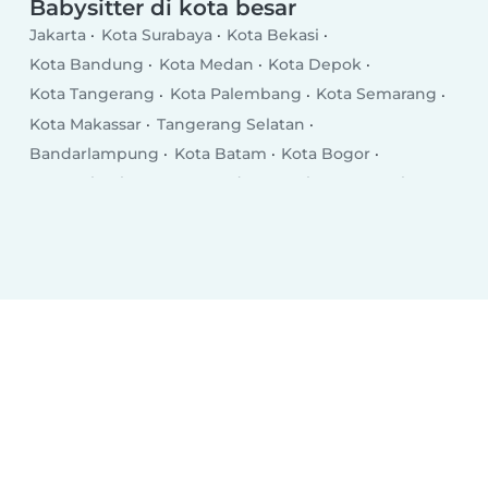
Babysitter di kota besar
Jakarta
Kota Surabaya
Kota Bekasi
Kota Bandung
Kota Medan
Kota Depok
Kota Tangerang
Kota Palembang
Kota Semarang
Kota Makassar
Tangerang Selatan
Bandarlampung
Kota Batam
Kota Bogor
Kota Pekanbaru
Kota Padang
Kabupaten Malang
Kota Samarinda
Kota Tasikmalaya
Kota Denpasar
Kota Balikpapan
Kabupaten Serang
Jambi
Kota Cimahi
Kota Kupang
DI Yogyakarta
Kota Sukabumi
Kota Ambon