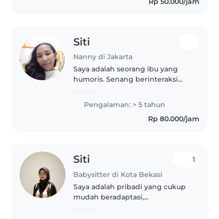
Rp 50.000/jam
Siti
Nanny di Jakarta
Saya adalah seorang ibu yang
humoris. Senang berinteraksi
dengan anak kecil, Dan gemar
melakukan segala sesuatu yang
Pengalaman: > 5 tahun
bisa membuat anak tersebut
Rp 80.000/jam
nyaman berada dengan saya.
Siti
1
Babysitter di Kota Bekasi
Saya adalah pribadi yang cukup
mudah beradaptasi,
bertanggung jawab, dan
memiliki keinginan untuk terus