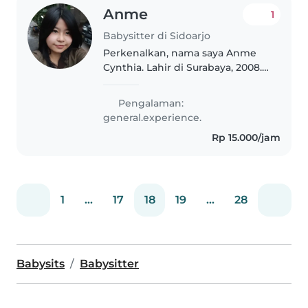
Anme
1
Babysitter di Sidoarjo
Perkenalkan, nama saya Anme
Cynthia. Lahir di Surabaya, 2008.
Saya lulusan SMA Santo Carolus
tahun 2026 dan sekarang
Pengalaman:
menjadi Mahasiswa. Saya
general.experience.
Memiliki dua adik permpuan,
Rp 15.000/jam
pernah mengikuti..
1
...
17
18
19
...
28
Babysits
Babysitter