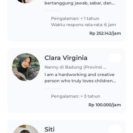
bertanggung jawab, sabar, dan
tenang. Saya siap membantu
dengan memasak, pekerjaan
Pengalaman: < 1 tahun
rumah, dan bantuan
Waktu respons rata-rata: 6 jam
mengerjakan PR sekolah. Saya
Rp 252.142/jam
memiliki keterampilan dalam..
Clara Virginia
Nanny di Badung (Provinsi Bali)
I am a hardworking and creative
person who truly loves children. I
have 3 years of experience in
childcare, ensuring kids stay
Pengalaman: > 3 tahun
safe, happy, and engaged
Rp 100.000/jam
through fun educational games..
Siti