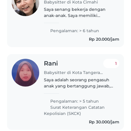
Babysitter di Kota Cimahi
Saya senang bekerja dengan
anak-anak. Saya memiliki
pengalaman mengasuh anak
selama 6 tahun, Saya sangat
Pengalaman: > 6 tahun
menantikan untuk dapat
Rp 20.000/jam
mengasuh anak-anak Anda!
Anda dapat menghubungi saya..
Rani
1
Babysitter di Kota Tangerang
Saya adalah seorang pengasuh
anak yang bertanggung jawab,
penuh empati, dan sabar.
Dengan pengalaman 5 tahun
Pengalaman: > 5 tahun
merawat anak-anak mulai dari
Surat Keterangan Catatan
bayi, balita, hingga prasekolah,
Kepolisian (SKCK)
saya memiliki..
Rp 30.000/jam