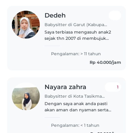
Dedeh
Babysitter di Garut (Kabupaten Garut)
Saya terbiasa mengasuh anak2
sejak thn 2007 di membujuk
anak dan mengajak ngobrol
anak,di rumah saya pun anak2
Pengalaman: > 11 tahun
pada betah penyayang suka
Rp 40.000/jam
bermain juga sama anak2 dan
selalu peduli meskipun..
Nayara zahra
1
Babysitter di Kota Tasikmalaya
Dengan saya anak anda pasti
akan aman dan nyaman serta
dipastikan mendapat
perlindungan ekstra, percayalah.
Pengalaman: < 1 tahun
Terimakasih.