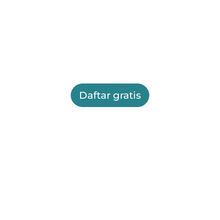
Daftar gratis