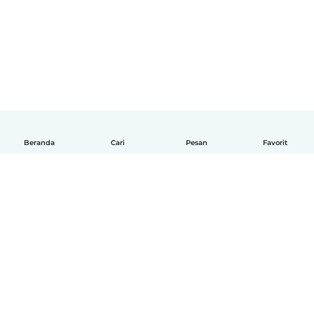
Beranda
Cari
Pesan
Favorit
Indonesia
Cara kerjanya
Bantuan
Syarat & Privasi
Harga