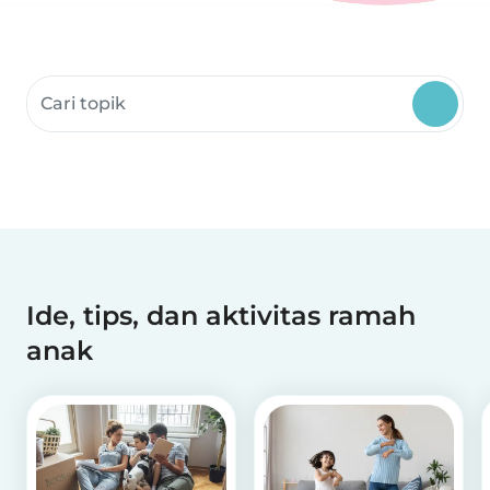
Cari sumber daya komunitas
Ide, tips, dan aktivitas ramah
anak