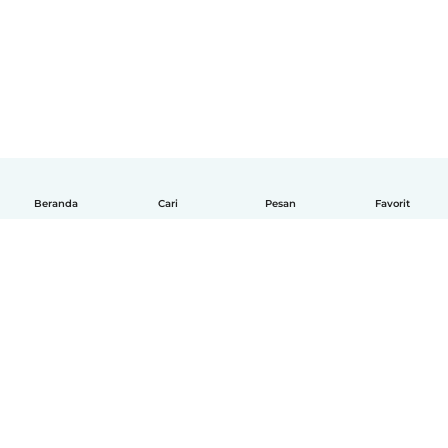
Beranda
Cari
Pesan
Favorit
Indonesia
Cara kerjanya
Bantuan
Syarat & Privasi
Harga